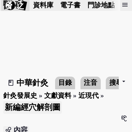
醫 砭
menu
資料庫
電子書
門診地點
預
arrow_drop_down
中華針灸
目錄
注音
搜尋
book_2
針灸發展史
»
文獻資料
»
近現代
»
新編經穴解剖圖
hearing
bubble_chart
內容