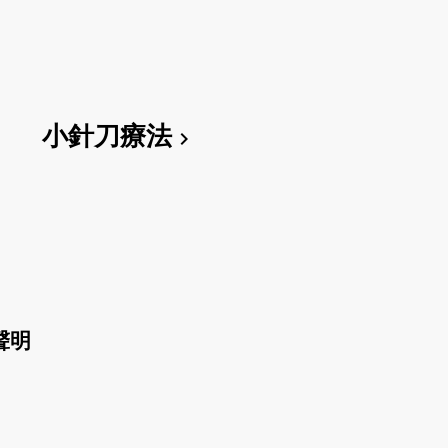
小針刀療法
chevron_right
聲明