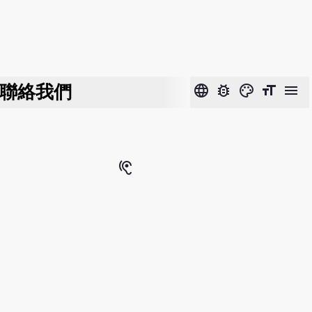
聯絡我們
language
bug_report
color_lens
format_size
menu
hearing