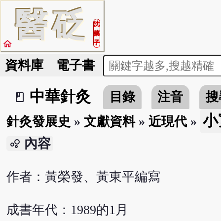
醫
砭
沈
藥
home
子
資料庫
電子書
中華針灸
目錄
注音
搜
book_2
小
針灸發展史
»
文獻資料
»
近現代
»
內容
bubble_chart
作者：黃榮發、黃東平編寫
成書年代：1989的1月