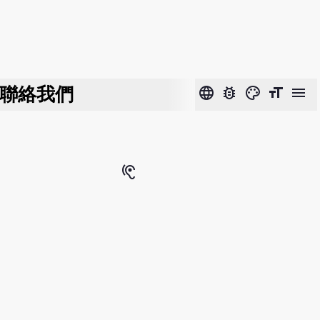
聯絡我們
language
bug_report
color_lens
format_size
menu
hearing