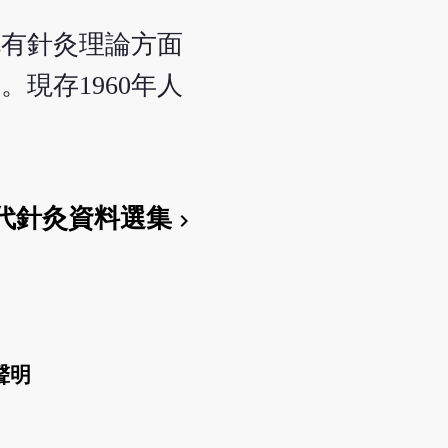
既有針灸理論方面
現存1960年人
代針灸資料選集
chevron_right
聲明