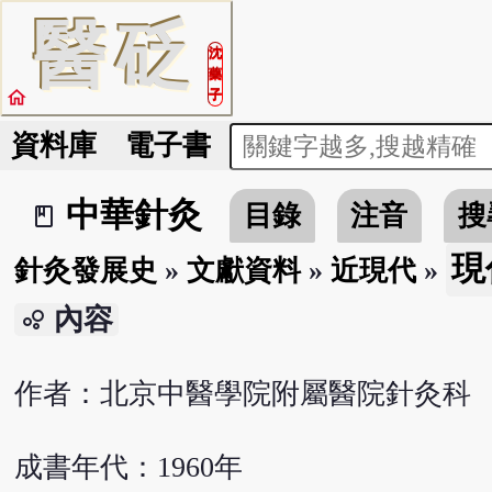
醫
砭
沈
藥
home
子
資料庫
電子書
中華針灸
目錄
注音
搜
book_2
現
針灸發展史
»
文獻資料
»
近現代
»
內容
bubble_chart
作者：北京中醫學院附屬醫院針灸科
成書年代：1960年