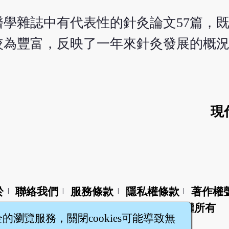
各醫學雜誌中有代表性的針灸論文57篇，
為豐富，反映了一年來針灸發展的概況。
現
於
聯絡我們
服務條款
隱私權條款
著作權
|
|
|
|
智橐‧
醫砭
‧
沈藥子
©2008～2026
著作權所有
全的瀏覽服務，關閉cookies可能導致無