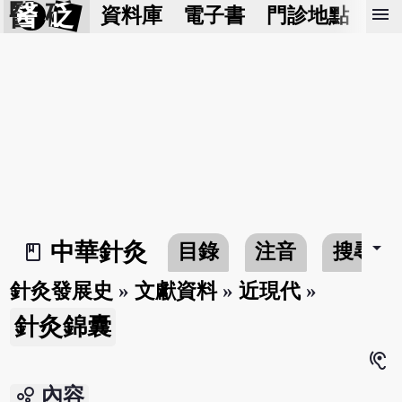
醫 砭
menu
資料庫
電子書
門診地點
預
arrow_drop_down
中華針灸
目錄
注音
搜尋
book_2
針灸發展史
»
文獻資料
»
近現代
»
針灸錦囊
hearing
bubble_chart
內容