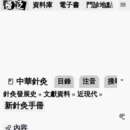
醫 砭
menu
資料庫
電子書
門診地點
預
arrow_drop_down
中華針灸
目錄
注音
搜尋
book_2
針灸發展史
»
文獻資料
»
近現代
»
新針灸手冊
hearing
bubble_chart
內容