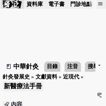
醫 砭
menu
資料庫
電子書
門診地點
預
arrow_drop_down
中華針灸
目錄
注音
搜尋
book_2
針灸發展史
»
文獻資料
»
近現代
»
新醫療法手冊
hearing
bubble_chart
內容