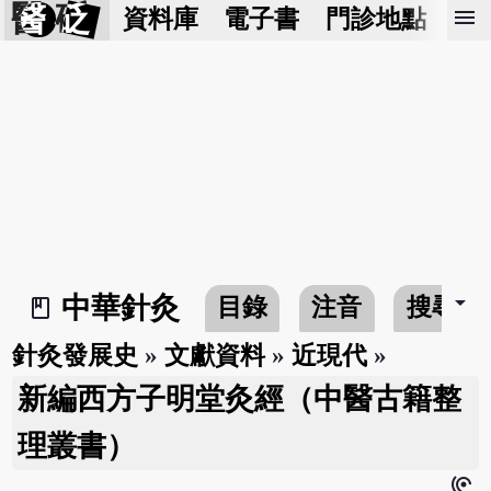
醫 砭
menu
資料庫
電子書
門診地點
預
arrow_drop_down
中華針灸
目錄
注音
搜尋
book_2
針灸發展史
»
文獻資料
»
近現代
»
新編西方子明堂灸經（中醫古籍整
理叢書）
hearing