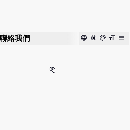
聯絡我們
language
bug_report
color_lens
format_size
menu
hearing