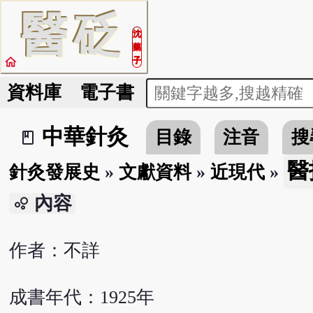
醫
砭
沈
藥
home
子
資料庫
電子書
中華針灸
目錄
注音
搜
book_2
醫
針灸發展史
»
文獻資料
»
近現代
»
內容
bubble_chart
作者：不詳
成書年代：1925年