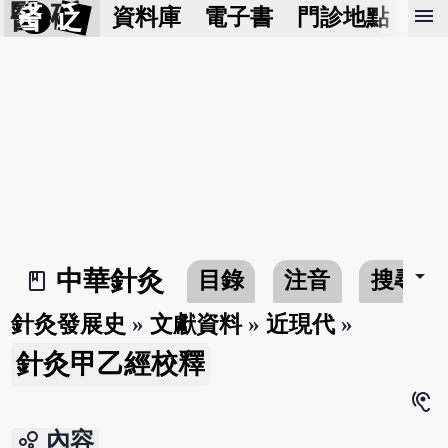
醫 砭
menu
資料庫
電子書
門診地點
預
arrow_drop_down
中華針灸
目錄
注音
搜尋
book_2
針灸發展史
»
文獻資料
»
近現代
»
針灸甲乙經校釋
hearing
bubble_chart
內容