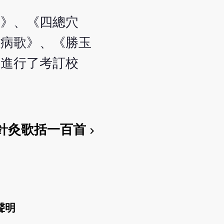
賦》、《四總穴
雜病歌》、《勝玉
處進行了考訂校
針灸歌括一百首
chevron_right
聲明