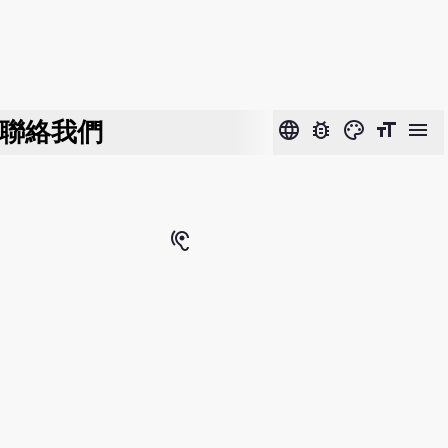
聯絡我們
language
bug_report
color_lens
format_size
menu
hearing