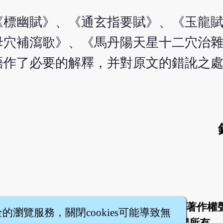
《標幽賦》、《通玄指要賦》、《玉龍
母穴補瀉歌》、《馬丹陽天星十二穴治
語作了必要的解釋，并對原文的錯訛之
於
聯絡我們
服務條款
隱私權條款
著作權
|
|
|
|
全的瀏覽服務，關閉cookies可能導致無
智橐‧
醫砭
‧
沈藥子
©2008～2026
著作權所有