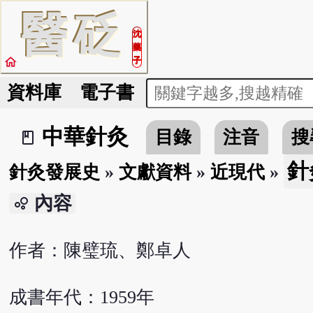
醫
砭
沈
藥
home
子
資料庫
電子書
中華針灸
目錄
注音
搜
book_2
針
針灸發展史
»
文獻資料
»
近現代
»
內容
bubble_chart
作者：陳璧琉、鄭卓人
成書年代：1959年