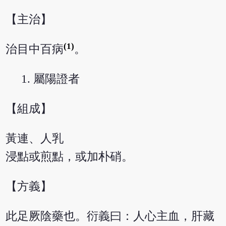
【主治】
(1)
治目中百病
。
屬陽證者
【組成】
黃連、人乳
浸點或煎點，或加朴硝。
【方義】
此足厥陰藥也。衍義曰：人心主血，肝藏