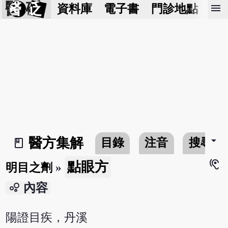
醫 砭
menu
資料庫
電子書
門診地點
預
arrow_drop_down
醫方集解
目錄
注音
搜尋
book_2
hearing
點眼方
明目之劑
»
bubble_chart
內容
陽證目疾，丹溪