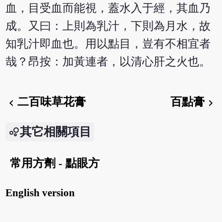
血，目受血而能視，蓋水入于經，其血乃
成。又曰：上則為乳汁，下則為月水，故
知乳汁即血也。用以點目，豈有不相宜者
哉？昂按：加黃連者，以清心肝之火也。
二百味草花膏
百點膏
chevron_left
chevron_right
其它相關項目
常用方劑 - 點眼方
English version