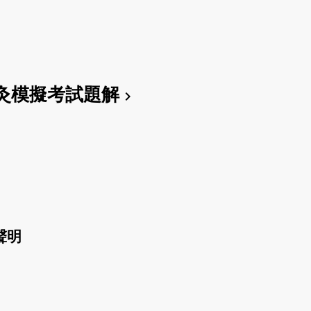
灸模擬考試題解
chevron_right
聲明