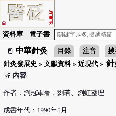
醫
砭
沈
藥
home
子
資料庫
電子書
中華針灸
目錄
注音
搜
book_2
針
針灸發展史
»
文獻資料
»
近現代
»
內容
bubble_chart
作者：劉冠軍著，劉若、劉虹整理
成書年代：1990年5月