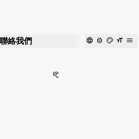
聯絡我們
language
bug_report
color_lens
format_size
menu
hearing