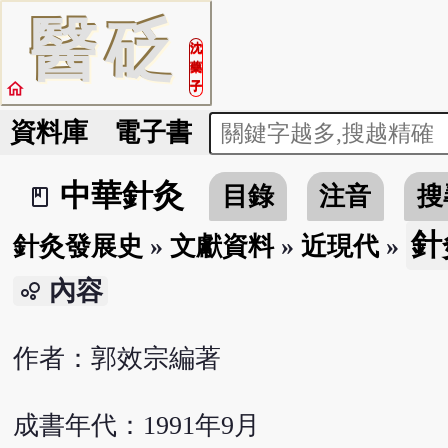
醫
砭
沈
藥
home
子
資料庫
電子書
中華針灸
目錄
注音
搜
book_2
針
針灸發展史
»
文獻資料
»
近現代
»
內容
bubble_chart
作者：郭效宗編著
成書年代：1991年9月