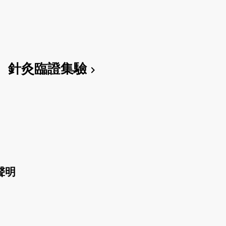
針灸臨證集驗
chevron_right
聲明