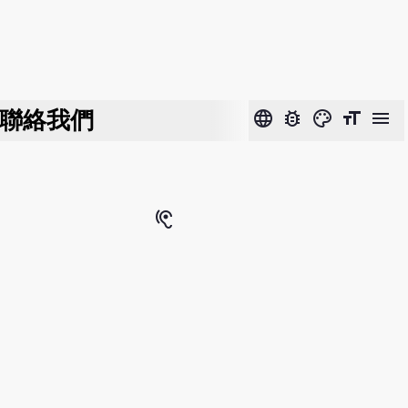
聯絡我們
language
bug_report
color_lens
format_size
menu
hearing