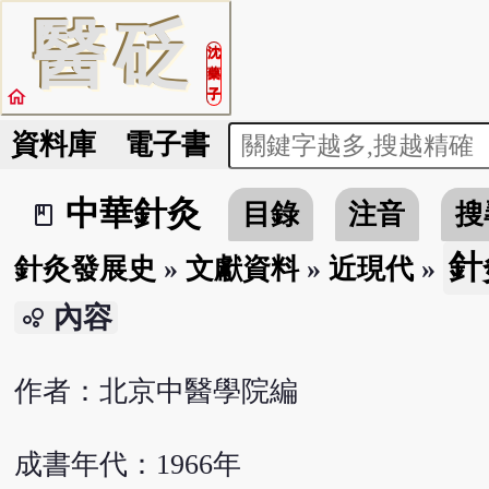
醫
砭
沈
藥
home
子
資料庫
電子書
中華針灸
目錄
注音
搜
book_2
針
針灸發展史
»
文獻資料
»
近現代
»
內容
bubble_chart
作者：北京中醫學院編
成書年代：1966年