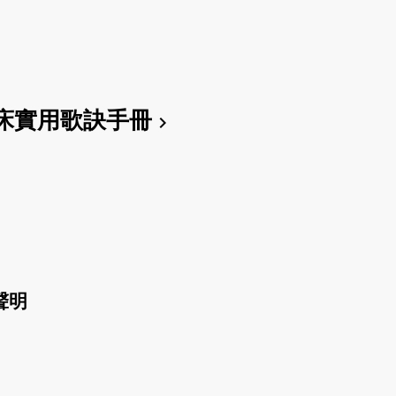
床實用歌訣手冊
chevron_right
聲明