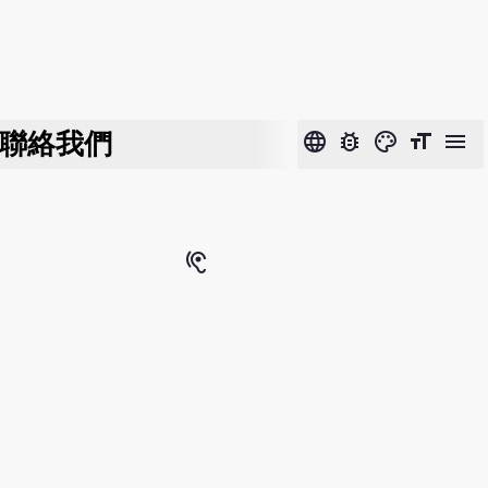
聯絡我們
language
bug_report
color_lens
format_size
menu
hearing