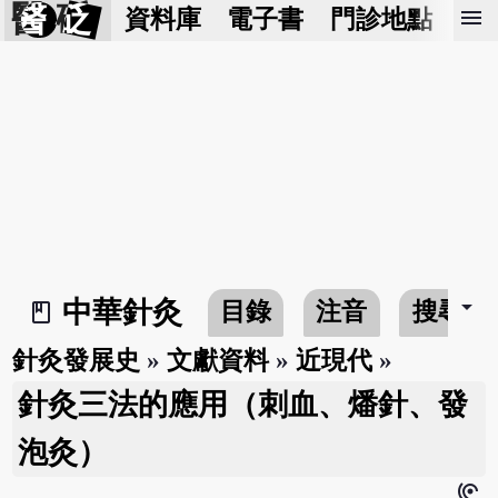
醫 砭
menu
資料庫
電子書
門診地點
預
arrow_drop_down
中華針灸
目錄
注音
搜尋
book_2
針灸發展史
»
文獻資料
»
近現代
»
針灸三法的應用（刺血、燔針、發
泡灸）
hearing