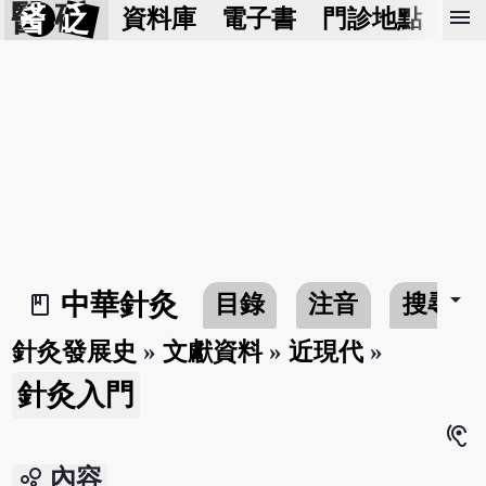
醫 砭
menu
資料庫
電子書
門診地點
預
arrow_drop_down
中華針灸
目錄
注音
搜尋
book_2
針灸發展史
»
文獻資料
»
近現代
»
針灸入門
hearing
bubble_chart
內容