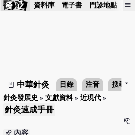
醫 砭
menu
資料庫
電子書
門診地點
預
arrow_drop_down
中華針灸
目錄
注音
搜尋
book_2
針灸發展史
»
文獻資料
»
近現代
»
針灸速成手冊
hearing
bubble_chart
內容