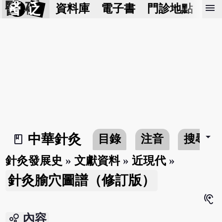
醫 砭
menu
資料庫
電子書
門診地點
預
arrow_drop_down
中華針灸
目錄
注音
搜尋
book_2
針灸發展史
»
文獻資料
»
近現代
»
針灸腧穴圖譜（修訂版）
hearing
bubble_chart
內容