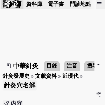
醫 砭
menu
資料庫
電子書
門診地點
預
arrow_drop_down
中華針灸
目錄
注音
搜尋
book_2
針灸發展史
»
文獻資料
»
近現代
»
針灸穴名解
hearing
bubble_chart
內容