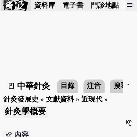
醫 砭
menu
資料庫
電子書
門診地點
預
arrow_drop_down
中華針灸
目錄
注音
搜尋
book_2
針灸發展史
»
文獻資料
»
近現代
»
針灸學概要
hearing
bubble_chart
內容