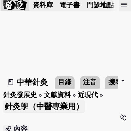
醫 砭
menu
資料庫
電子書
門診地點
預
arrow_drop_down
中華針灸
目錄
注音
搜尋
book_2
針灸發展史
»
文獻資料
»
近現代
»
針灸學（中醫專業用）
hearing
bubble_chart
內容