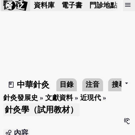
醫 砭
menu
資料庫
電子書
門診地點
預
arrow_drop_down
中華針灸
目錄
注音
搜尋
book_2
針灸發展史
»
文獻資料
»
近現代
»
針灸學（試用教材）
hearing
bubble_chart
內容