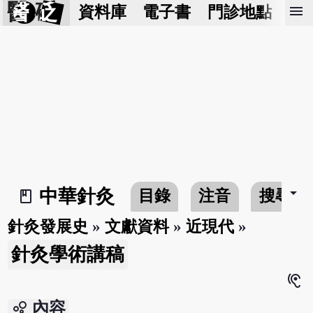
醫 砭
menu
資料庫
電子書
門診地點
預
arrow_drop_down
中華針灸
目錄
注音
搜尋
book_2
針灸發展史
»
文獻資料
»
近現代
»
針灸學術講稿
hearing
bubble_chart
內容