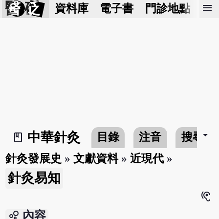
醫 砭
menu
資料庫
電子書
門診地點
預
arrow_drop_down
中華針灸
目錄
注音
搜尋
book_2
針灸發展史
»
文獻資料
»
近現代
»
針灸易知
hearing
bubble_chart
內容