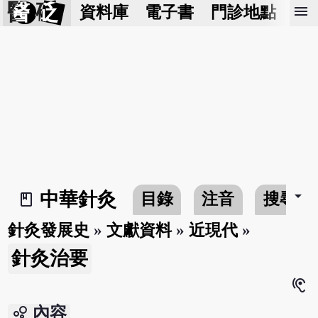
醫 砭
menu
資料庫
電子書
門診地點
預
arrow_drop_down
中華針灸
目錄
注音
搜尋
book_2
針灸發展史
»
文獻資料
»
近現代
»
針灸治要
hearing
bubble_chart
內容