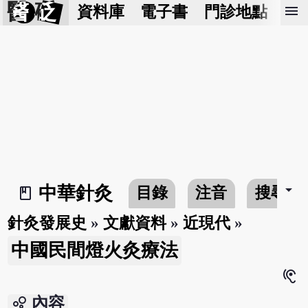
醫 砭
menu
資料庫
電子書
門診地點
預
arrow_drop_down
中華針灸
目錄
注音
搜尋
book_2
針灸發展史
»
文獻資料
»
近現代
»
中國民間燈火灸療法
hearing
bubble_chart
內容