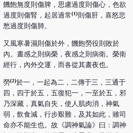
饑飽無度則傷脾，思慮過度則傷心，色欲
(1)
過度則傷腎，起居過常
則傷肝，喜怒悲
愁過度則傷肺。
又風寒暑濕則傷於外，饑飽勞役則敗於
內。晝感之則病榮，夜感之則病衛。榮衛
經行，內外交運，而各從其晝夜也。
(2)
勞
於一，一起為二，二傳于三，三通于
四，四于於五，五復犯一，一至於五，邪
乃深藏，真氣自失，使人肌肉消，神氣
弱，飲食減，行步艱難，及其如此，雖司
命亦不能生也。故《調神氣論》曰：調神