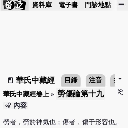
醫 砭
menu
資料庫
電子書
門診地點
預
arrow_drop_down
華氏中藏經
目錄
注音
搜尋
book_2
hearing
勞傷論第十九
華氏中藏經卷上
»
bubble_chart
內容
勞者，勞於神氣也；傷者，傷于形容也。