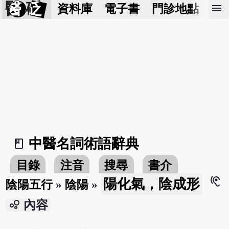
醫 砭
menu
資料庫
電子書
門診地點
預
中醫名詞術語辭典
book_2
目錄
注音
搜尋
書介
hearing
陽化氣，陰成形
陰陽五行
»
陰陽
»
bubble_chart
內容