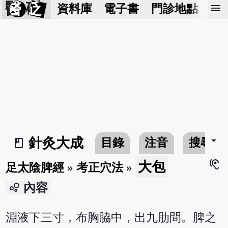
醫 砭
menu
資料庫
電子書
門診地點
預
arrow_drop_down
針灸大成
目錄
注音
搜尋
book_2
hearing
大包
足太陰脾經
»
考正穴法
»
bubble_chart
內容
淵液下三寸，布胸脇中，出九肋間。脾之