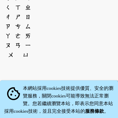
ㄑ
ㄒ
ㄓ
ㄔ
ㄕ
ㄖ
ㄗ
ㄘ
ㄙ
ㄚ
ㄜ
ㄞ
ㄡ
ㄢ
ㄧ
ㄨ
ㄩ
本網站採用cookies技術提供優質、安全的瀏
cookie
覽服務，關閉cookies可能導致無法正常瀏
覽。您若繼續瀏覽本站，即表示您同意本站
採用cookies技術，並且完全接受本站的
服務條款
。