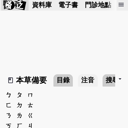
醫 砭
menu
資料庫
電子書
門診地點
預
arrow_drop_down
本草備要
目錄
注音
搜尋
book_2
ㄅ
ㄆ
ㄇ
ㄈ
ㄉ
ㄊ
ㄋ
ㄌ
ㄍ
ㄎ
ㄏ
ㄐ