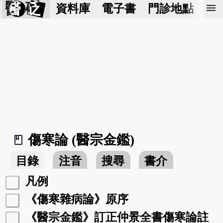
醫 砭
menu
資料庫
電子書
門診地點
預
傷寒論 (醫宗金鑑)
book_2
目錄
注音
搜尋
書介
凡例
《傷寒雜病論》原序
《醫宗金鑑》訂正仲景全書傷寒論註