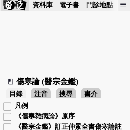
醫 砭
menu
資料庫
電子書
門診地點
預
傷寒論 (醫宗金鑑)
book_2
目錄
注音
搜尋
書介
凡例
《傷寒雜病論》原序
《醫宗金鑑》訂正仲景全書傷寒論註