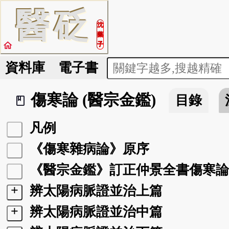
醫
砭
沈
藥
home
子
資料庫
電子書
傷寒論 (醫宗金鑑)
目錄
book_2
凡例
《傷寒雜病論》原序
《醫宗金鑑》訂正仲景全書傷寒論
+
辨太陽病脈證並治上篇
+
辨太陽病脈證並治中篇