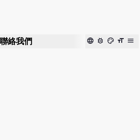
聯絡我們
language
bug_report
color_lens
format_size
menu