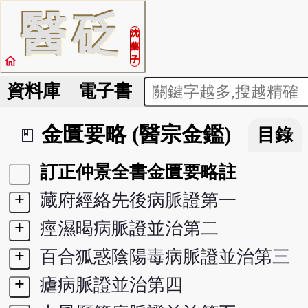
醫
砭
沈
藥
home
子
資料庫
電子書
金匱要略 (醫宗金鑑)
目錄
book_2
訂正仲景全書金匱要略註
+
藏府經絡先後病脈證第一
+
痙濕暍病脈證並治第二
+
百合狐惑陰陽毒病脈證並治第三
+
瘧病脈證並治第四