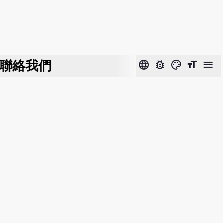
聯絡我們
language
bug_report
color_lens
format_size
menu