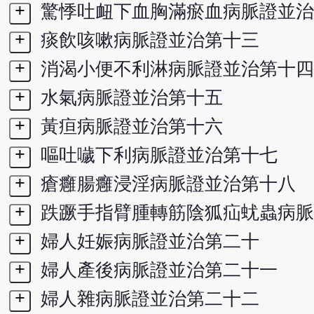
+
驚悸吐衄下血胸滿瘀血病脈證並治
+
痰飲咳嗽病脈證並治第十三
+
消渴小便不利淋病脈證並治第十四
+
水氣病脈證並治第十五
+
黃疸病脈證並治第十六
+
嘔吐噦下利病脈證並治第十七
+
瘡癰腸癰浸淫病脈證並治第十八
+
跌蹶手指臂腫轉筋陰狐疝蚘蟲病脈
+
婦人妊娠病脈證並治第二十
+
婦人產後病脈證並治第二十一
+
婦人雜病脈證並治第二十二