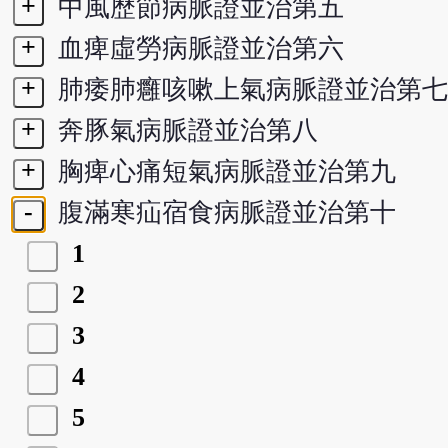
+
中風歷節病脈證並治第五
+
血痺虛勞病脈證並治第六
+
肺痿肺癰咳嗽上氣病脈證並治第七
+
奔豚氣病脈證並治第八
+
胸痺心痛短氣病脈證並治第九
-
腹滿寒疝宿食病脈證並治第十
1
2
3
4
5