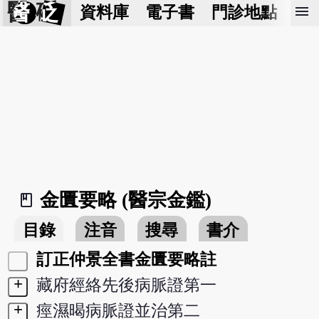
醫 砭
menu
資料庫
電子書
門診地點
預
金匱要略 (醫宗金鑑)
book_2
目錄
注音
搜尋
書介
訂正仲景全書金匱要略註
+
藏府經絡先後病脈證第一
+
痙濕暍病脈證並治第二