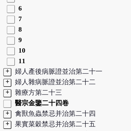
6
7
8
9
10
11
+
婦人產後病脈證並治第二十一
+
婦人雜病脈證並治第二十二
+
雜療方第二十三
醫宗金鑒二十四卷
+
禽獸魚蟲禁忌并治第二十四
+
果實菜穀禁忌并治第二十五