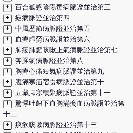
+
百合狐惑陰陽毒病脈證並治第三
+
瘧病脈證並治第四
+
中風歷節病脈證並治第五
+
血痺虛勞病脈證並治第六
+
肺痿肺癰咳嗽上氣病脈證並治第七
+
奔豚氣病脈證並治第八
+
胸痺心痛短氣病脈證並治第九
+
腹滿寒疝宿食病脈證並治第十
+
五藏風寒積聚病脈證並治第十一
+
驚悸吐衄下血胸滿瘀血病脈證並治第
十二
+
痰飲咳嗽病脈證並治第十三