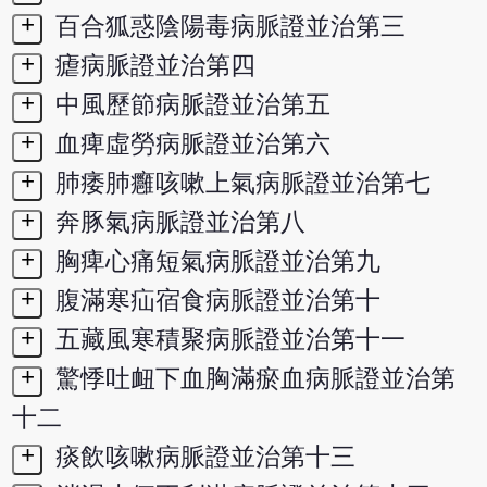
+
百合狐惑陰陽毒病脈證並治第三
+
瘧病脈證並治第四
+
中風歷節病脈證並治第五
+
血痺虛勞病脈證並治第六
+
肺痿肺癰咳嗽上氣病脈證並治第七
+
奔豚氣病脈證並治第八
+
胸痺心痛短氣病脈證並治第九
+
腹滿寒疝宿食病脈證並治第十
+
五藏風寒積聚病脈證並治第十一
+
驚悸吐衄下血胸滿瘀血病脈證並治第
十二
+
痰飲咳嗽病脈證並治第十三