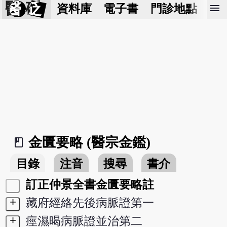
醫 砭
menu
資料庫
電子書
門診地點
預
金匱要略 (醫宗金鑑)
book_2
目錄
注音
搜尋
書介
訂正仲景全書金匱要略註
+
藏府經絡先後病脈證第一
+
痙濕暍病脈證並治第二