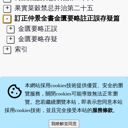
+
果實菜穀禁忌并治第二十五
-
訂正仲景全書金匱要略註正誤存疑篇
+
金匱要略正誤
+
金匱要略存疑
+
索引
本網站採用cookies技術提供優質、安全的瀏
cookie
覽服務，關閉cookies可能導致無法正常瀏
覽。您若繼續瀏覽本站，即表示您同意本站
採用cookies技術，並且完全接受本站的
服務條款
。
智橐‧
醫砭
‧
沈藥子
©2008～2026