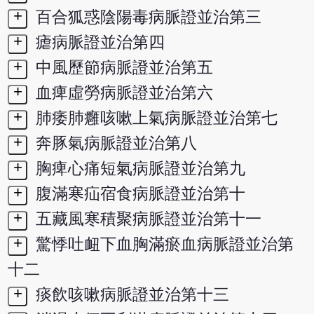
+
百合狐惑陰陽毒病脈證並治第三
+
瘧病脈證並治第四
+
中風歷節病脈證並治第五
+
血痺虛勞病脈證並治第六
+
肺痿肺癰咳嗽上氣病脈證並治第七
+
奔豚氣病脈證並治第八
+
胸痺心痛短氣病脈證並治第九
+
腹滿寒疝宿食病脈證並治第十
+
五藏風寒積聚病脈證並治第十一
+
驚悸吐衄下血胸滿瘀血病脈證並治第
十二
+
痰飲咳嗽病脈證並治第十三