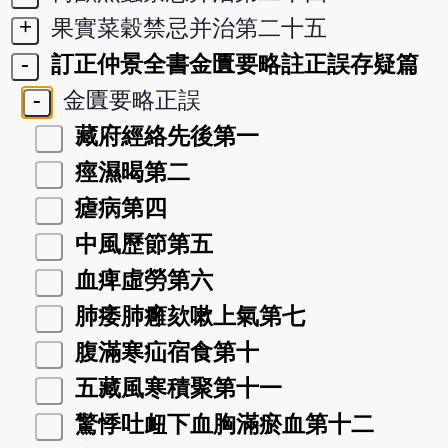
+
果實菜穀禁忌并治第二十五
-
訂正仲景全書金匱要略註正誤存疑篇
-
金匱要略正誤
藏府經絡先後第一
痙濕暍第二
瘧病第四
中風歷節第五
血痺虛勞第六
肺痿肺癰欬嗽上氣第七
腹滿寒疝宿食第十
五藏風寒積聚第十一
驚悸吐衄下血胸滿瘀血第十二