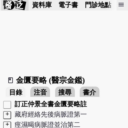
醫 砭
menu
資料庫
電子書
門診地點
預
金匱要略 (醫宗金鑑)
book_2
目錄
注音
搜尋
書介
訂正仲景全書金匱要略註
+
藏府經絡先後病脈證第一
+
痙濕暍病脈證並治第二