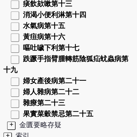
痰飲欬嗽第十三
消渴小便利淋第十四
水氣病第十五
黃疸病第十六
嘔吐噦下利第十七
跌蹶手指臂腫轉筋陰狐疝蚘蟲病第
十九
婦女產後病第二十一
婦人雜病第二十二
雜療第二十三
果實菜穀禁忌第二十五
+
金匱要略存疑
+
索引