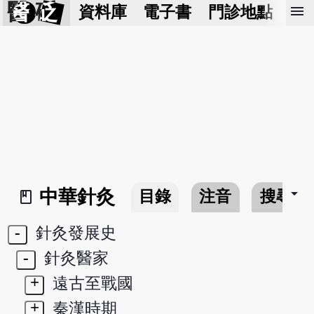
醫 砭
menu
資料庫
電子書
門診地點
預
arrow_drop_down
中華針灸
目錄
注音
搜尋
book_2
-
針灸發展史
-
針灸醫家
+
遠古至戰國
+
秦漢時期