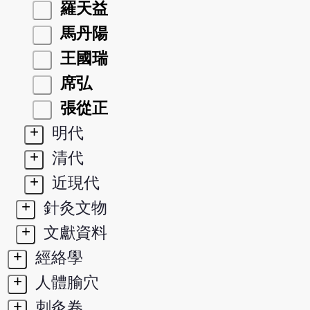
羅天益
馬丹陽
王國瑞
席弘
張從正
+
明代
+
清代
+
近現代
+
針灸文物
+
文獻資料
+
經絡學
+
人體腧穴
+
刺灸卷