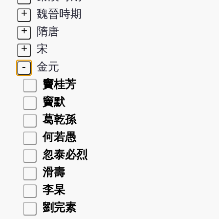
+
魏晉時期
+
隋唐
+
宋
-
金元
竇桂芳
竇默
葛乾孫
何若愚
忽泰必烈
滑壽
李杲
劉完素