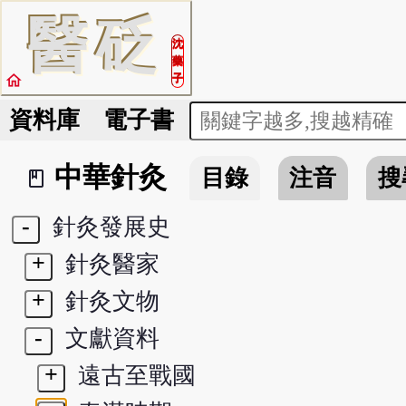
醫
砭
沈
藥
home
子
資料庫
電子書
中華針灸
目錄
注音
搜
book_2
-
針灸發展史
+
針灸醫家
+
針灸文物
-
文獻資料
+
遠古至戰國