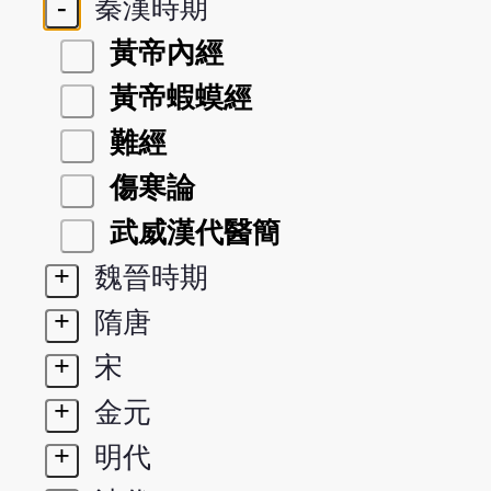
-
秦漢時期
黃帝內經
黃帝蝦蟆經
難經
傷寒論
武威漢代醫簡
+
魏晉時期
+
隋唐
+
宋
+
金元
+
明代