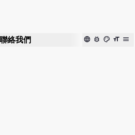
聯絡我們
language
bug_report
color_lens
format_size
menu