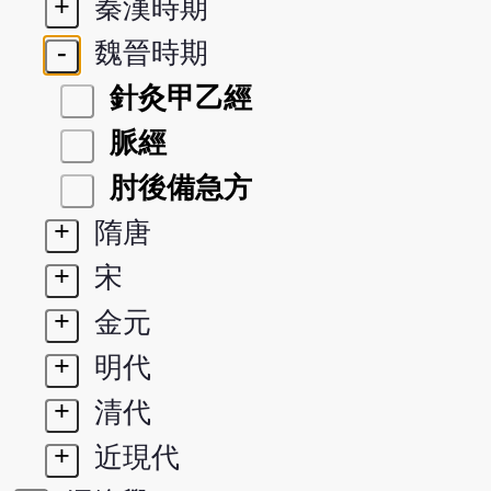
+
秦漢時期
-
魏晉時期
針灸甲乙經
脈經
肘後備急方
+
隋唐
+
宋
+
金元
+
明代
+
清代
+
近現代