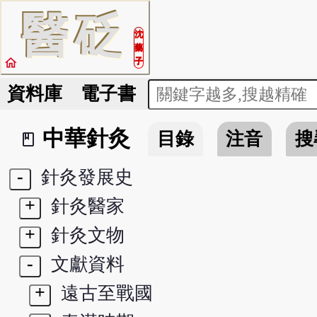
醫
砭
沈
藥
home
子
資料庫
電子書
中華針灸
目錄
注音
搜
book_2
-
針灸發展史
+
針灸醫家
+
針灸文物
-
文獻資料
+
遠古至戰國