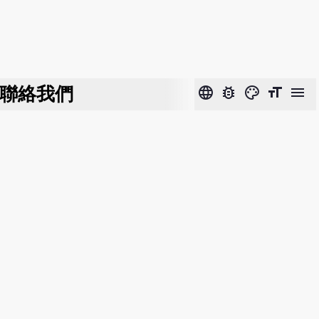
聯絡我們
language
bug_report
color_lens
format_size
menu