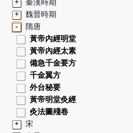
+
秦漢時期
+
魏晉時期
-
隋唐
黃帝內經明堂
黃帝內經太素
備急千金要方
千金翼方
外台秘要
黃帝明堂灸經
灸法圖殘卷
+
宋