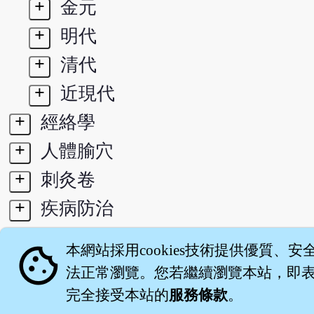
+
金元
+
明代
+
清代
+
近現代
+
經絡學
+
人體腧穴
+
刺灸卷
+
疾病防治
+
針刺麻醉
cookie
本網站採用cookies技術提供優質、安
+
索引
法正常瀏覽。您若繼續瀏覽本站，即表示
完全接受本站的
服務條款
。
關