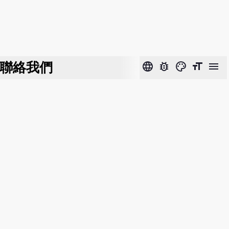
聯絡我們
language
bug_report
color_lens
format_size
menu