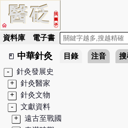
醫
砭
沈
藥
home
子
資料庫
電子書
中華針灸
目錄
注音
搜
book_2
-
針灸發展史
+
針灸醫家
+
針灸文物
-
文獻資料
+
遠古至戰國