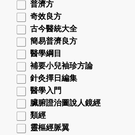
普濟方
奇效良方
古今醫統大全
簡易普濟良方
醫學綱目
補要小兒袖珍方論
針灸擇日編集
醫學入門
臟腑證治圖說人鏡經
類經
靈樞經脈翼