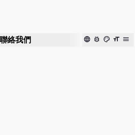
聯絡我們
language
bug_report
color_lens
format_size
menu