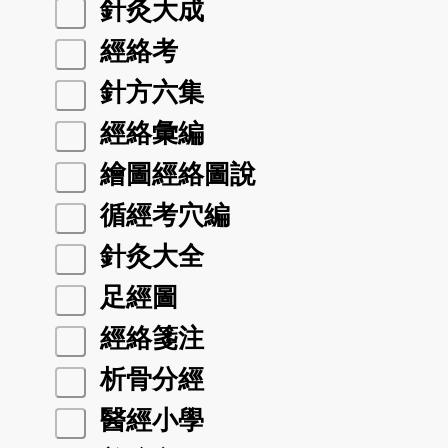
針灸大成
經絡考
針方六集
經絡彙編
繪圖經絡圖說
循經考穴編
針灸大全
足經圖
經絡箋注
析骨分經
醫經小學