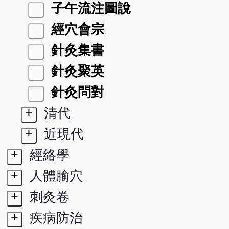
子午流注圖說
經穴會宗
針灸集書
針灸聚英
針灸問對
+
清代
+
近現代
+
經絡學
+
人體腧穴
+
刺灸卷
+
疾病防治