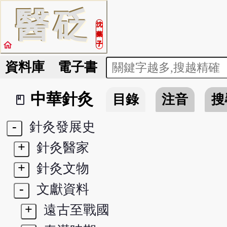
醫
砭
沈
藥
home
子
資料庫
電子書
中華針灸
目錄
注音
搜
book_2
-
針灸發展史
+
針灸醫家
+
針灸文物
-
文獻資料
+
遠古至戰國