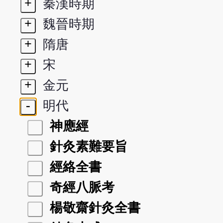
+
秦漢時期
+
魏晉時期
+
隋唐
+
宋
+
金元
-
明代
神應經
針灸素難要旨
經絡全書
奇經八脈考
楊敬齋針灸全書