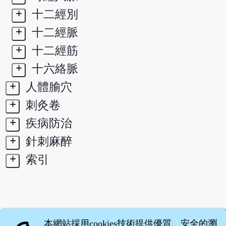
+
十二經別
+
十二經脈
+
十二經筋
+
十六絡脈
+
人體腧穴
+
刺灸卷
+
疾病防治
+
針刺麻醉
+
索引
本網站採用cookies技術提供優質、安全的瀏