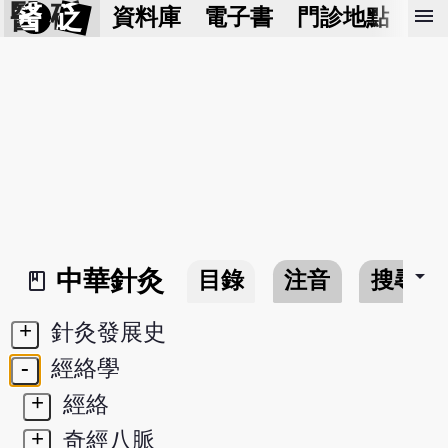
醫 砭
menu
資料庫
電子書
門診地點
預
arrow_drop_down
中華針灸
目錄
注音
搜尋
book_2
+
針灸發展史
-
經絡學
+
經絡
+
奇經八脈