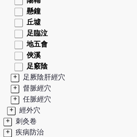
陽輔
懸鐘
丘墟
足臨泣
地五會
俠溪
足竅陰
+
足厥陰肝經穴
+
督脈經穴
+
任脈經穴
+
經外穴
+
刺灸卷
+
疾病防治