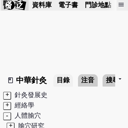
醫 砭
menu
資料庫
電子書
門診地點
預
arrow_drop_down
中華針灸
目錄
注音
搜尋
book_2
+
針灸發展史
+
經絡學
-
人體腧穴
+
腧穴研究