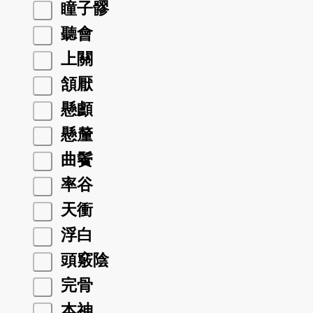
瞳子髎
聽會
上關
頷厭
懸顱
懸釐
曲鬢
率谷
天衝
浮白
頭竅陰
完骨
本神