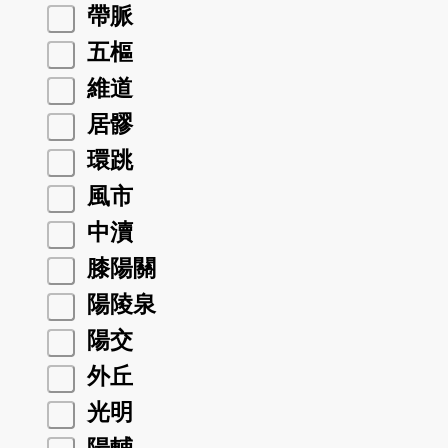
帶脈
五樞
維道
居髎
環跳
風市
中瀆
膝陽關
陽陵泉
陽交
外丘
光明