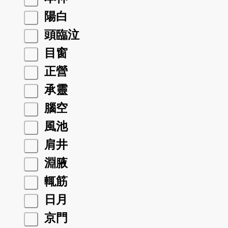
陽白
頭臨泣
目窗
正營
承靈
腦空
風池
肩井
淵腋
輒筋
日月
京門