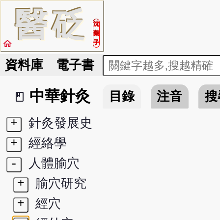
醫
砭
沈
藥
home
子
資料庫
電子書
中華針灸
目錄
注音
搜
book_2
+
針灸發展史
+
經絡學
-
人體腧穴
+
腧穴研究
+
經穴