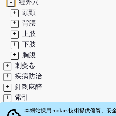
-
經外穴
+
頭頸
+
背腰
+
上肢
+
下肢
+
胸腹
+
刺灸卷
+
疾病防治
+
針刺麻醉
+
索引
本網站採用cookies技術提供優質、安
關