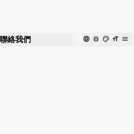
聯絡我們
language
bug_report
color_lens
format_size
menu