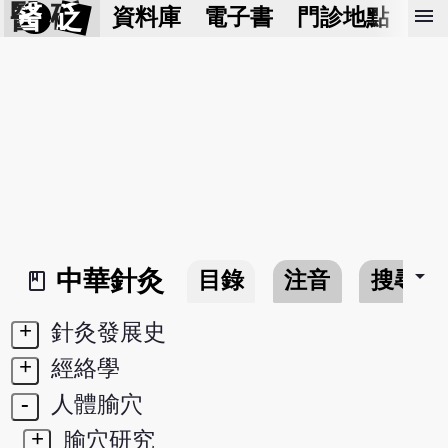
醫 砭
menu
資料庫
電子書
門診地點
預
arrow_drop_down
中華針灸
目錄
注音
搜尋
book_2
+
針灸發展史
+
經絡學
-
人體腧穴
+
腧穴研究