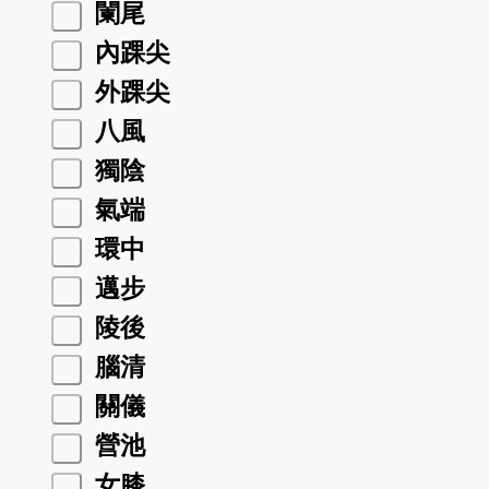
闌尾
內踝尖
外踝尖
八風
獨陰
氣端
環中
邁步
陵後
腦清
關儀
營池
女膝