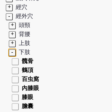
+
經穴
-
經外穴
+
頭頸
+
背腰
+
上肢
-
下肢
髖骨
鶴頂
百虫窩
內膝眼
膝眼
膽囊