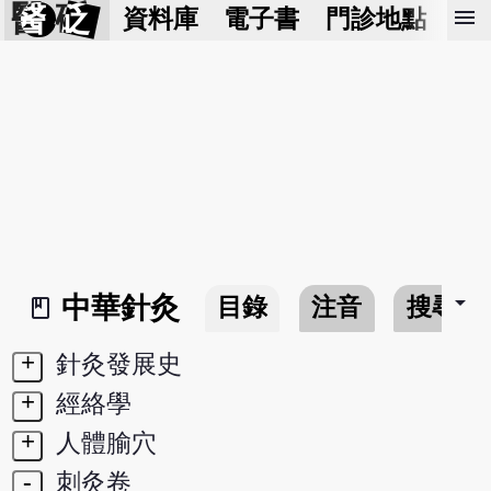
醫 砭
menu
資料庫
電子書
門診地點
預
arrow_drop_down
中華針灸
目錄
注音
搜尋
book_2
+
針灸發展史
+
經絡學
+
人體腧穴
-
刺灸卷