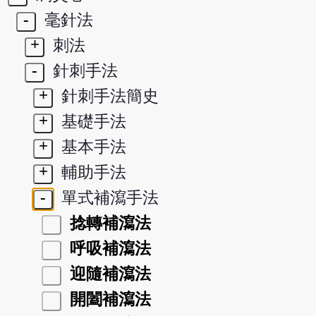
-
毫針法
+
刺法
-
針刺手法
+
針刺手法簡史
+
基礎手法
+
基本手法
+
輔助手法
-
單式補瀉手法
捻轉補瀉法
呼吸補瀉法
迎隨補瀉法
開闔補瀉法