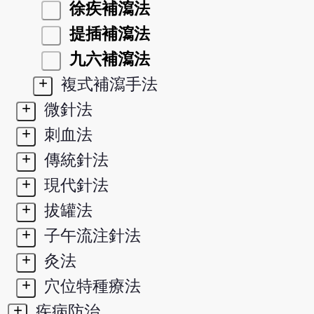
徐疾補瀉法
提插補瀉法
九六補瀉法
+
複式補瀉手法
+
微針法
+
刺血法
+
傳統針法
+
現代針法
+
拔罐法
+
子午流注針法
+
灸法
+
穴位特種療法
+
疾病防治