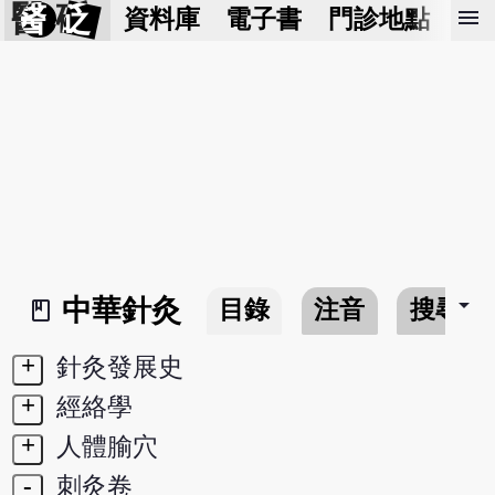
醫 砭
menu
資料庫
電子書
門診地點
預
arrow_drop_down
中華針灸
目錄
注音
搜尋
book_2
+
針灸發展史
+
經絡學
+
人體腧穴
-
刺灸卷