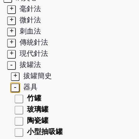
+
毫針法
+
微針法
+
刺血法
+
傳統針法
+
現代針法
-
拔罐法
+
拔罐簡史
-
器具
竹罐
玻璃罐
陶瓷罐
小型抽吸罐