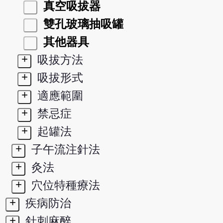
真空吸拔器
雙孔玻璃抽吸罐
其他器具
+
吸拔方法
+
吸拔形式
+
適應範圍
+
禁忌症
+
起罐法
+
子午流注針法
+
灸法
+
穴位特種療法
+
疾病防治
+
針刺麻醉