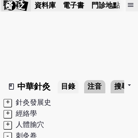
醫 砭
menu
資料庫
電子書
門診地點
預
arrow_drop_down
中華針灸
目錄
注音
搜尋
book_2
+
針灸發展史
+
經絡學
+
人體腧穴
-
刺灸卷