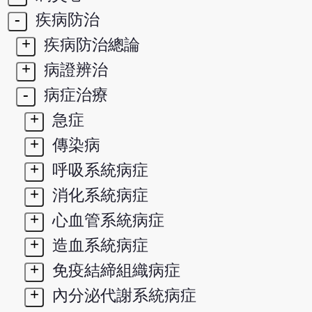
-
疾病防治
+
疾病防治總論
+
病證辨治
-
病症治療
+
急症
+
傳染病
+
呼吸系統病症
+
消化系統病症
+
心血管系統病症
+
造血系統病症
+
免疫結締組織病症
+
內分泌代謝系統病症