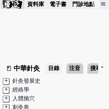
醫 砭
menu
資料庫
電子書
門診地點
預
arrow_drop_down
中華針灸
目錄
注音
搜尋
book_2
+
針灸發展史
+
經絡學
+
人體腧穴
+
刺灸卷